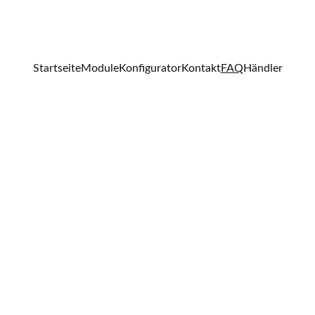
Startseite
Module
Konfigurator
Kontakt
FAQ
Händler
g gestellte Fragen